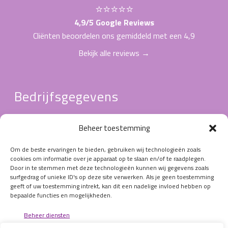
⭐⭐⭐⭐⭐
4,9/5 Google Reviews
Cliënten beoordelen ons gemiddeld met een 4,9
Bekijk alle reviews →
Bedrijfsgegevens
AGB-praktijkcode
:
96096594
Beheer toestemming
AGB-zorgverlenerscode:
96102782 / 96103197
KRP-registratie
:
18254 / 18856
Om de beste ervaringen te bieden, gebruiken wij technologieën zoals
ProVoet lidmaatschapnummer
:
cookies om informatie over je apparaat op te slaan en/of te raadplegen.
Door in te stemmen met deze technologieën kunnen wij gegevens zoals
320973 / 322498
surfgedrag of unieke ID's op deze site verwerken. Als je geen toestemming
BTW nr: NL001582856B80
geeft of uw toestemming intrekt, kan dit een nadelige invloed hebben op
bepaalde functies en mogelijkheden.
KvK nr: 08183258
IBAN: NL93 RBRB 8842 8967 56
Beheer diensten