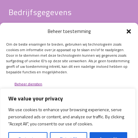
Bedrijfsgegevens
AGB-praktijkcode
:
96096594
Beheer toestemming
AGB-zorgverlenerscode:
96102782 / 96103197
KRP-registratie
:
18254 / 18856
Om de beste ervaringen te bieden, gebruiken wij technologieën zoals
ProVoet lidmaatschapnummer
:
cookies om informatie over je apparaat op te slaan en/of te raadplegen.
Door in te stemmen met deze technologieën kunnen wij gegevens zoals
320973 / 322498
surfgedrag of unieke ID's op deze site verwerken. Als je geen toestemming
BTW nr: NL001582856B80
geeft of uw toestemming intrekt, kan dit een nadelige invloed hebben op
bepaalde functies en mogelijkheden.
KvK nr: 08183258
IBAN: NL93 RBRB 8842 8967 56
Beheer diensten
We value your privacy
Volg ons
Accepteren
We use cookies to enhance your browsing experience, serve
Weigeren
personalized ads or content, and analyze our traffic. By clicking
"Accept All", you consent to our use of cookies.
Bekijk voorkeuren