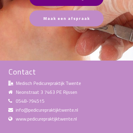
Maak een afspraak
Contact
Medisch Pedicurepraktijk Twente
Neonstraat 3 7463 PE Rijssen
0548-794515
info@pedicurepraktijktwente.nl
www.pedicurepraktijktwente.nl